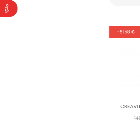
-81,58 €
CREAVI
14