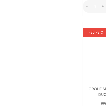
-
+
-30,73 €
GROHE SE
DUO
16