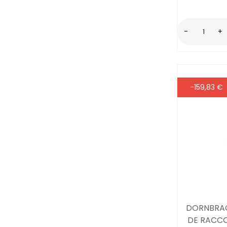
-
+
-159,83 €
DORNBRAC
DE RACCO