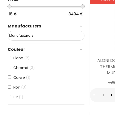
18
€
3494
€
Manufacturers
Couleur
Blanc
2
ALONI D
THERM
Chromé
3
MUR
Cuivre
1
786
Noir
3
-
+
Or
1