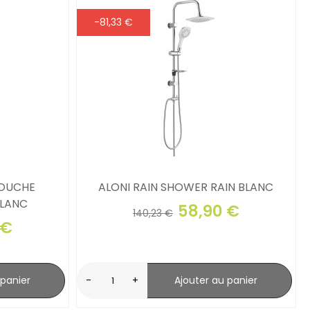
-81,33 €
DOUCHE
ALONI RAIN SHOWER RAIN BLANC
LANC
58,90 €
140,23 €
 €
 panier
-
+
Ajouter au panier