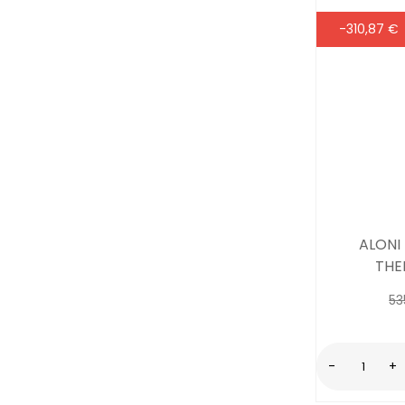
-310,87 €
ALONI
THE
53
-
+