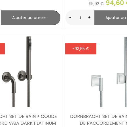
94,60
115,92 €
Ajouter au panier
-
+
Ajouter au
-93,55 €
HT SET DE BAIN + COUDE
DORNBRACHT SET DE BAI
RD VAIA DARK PLATINUM
DE RACCORDEMENT 