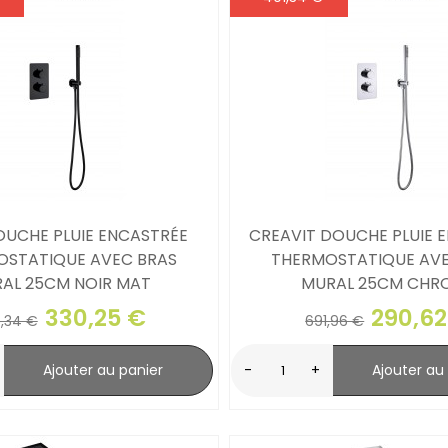
OUCHE PLUIE ENCASTRÉE
CREAVIT DOUCHE PLUIE 
OSTATIQUE AVEC BRAS
THERMOSTATIQUE AVE
AL 25CM NOIR MAT
MURAL 25CM CHR
330,25 €
290,62
,34 €
691,96 €
Ajouter au panier
-
+
Ajouter au