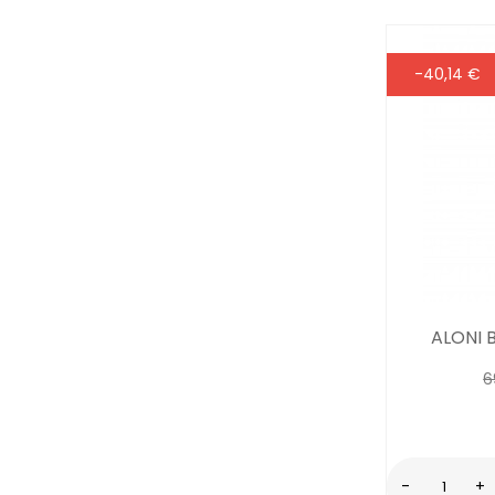
-40,14 €
ALONI 
6
-
+