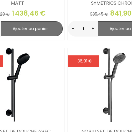
MATT
SYMETRICS CHRO
1 438,46 €
841,90
,29 €
935,45 €
Ajouter au panier
-
+
Ajouter au
-36,91 €
I SET DE DOUCHE AVEC
NOBILI SET DE DOUCH