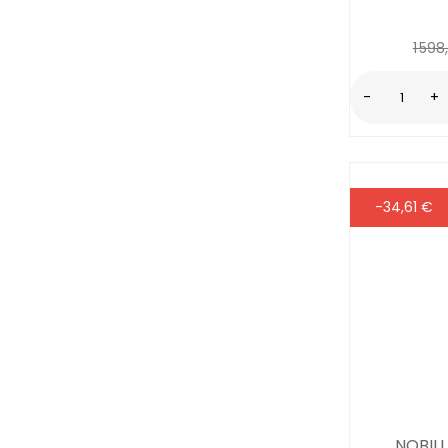
1 598
-
+
-34,61 €
NOBIL