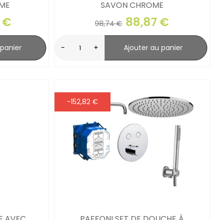
ME
SAVON CHROME
 €
88,87 €
98,74 €
 panier
-
+
Ajouter au panier
-152,82 €
E AVEC
PAFFONI SET DE DOUCHE À