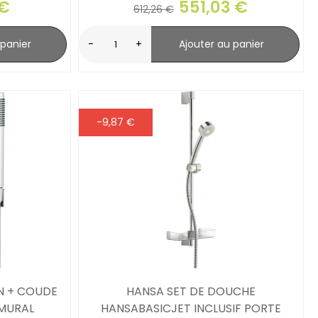
 €
551,03 €
612,26 €
 panier
-
+
Ajouter au panier
-9,87 €
N + COUDE
HANSA SET DE DOUCHE
MURAL
HANSABASICJET INCLUSIF PORTE