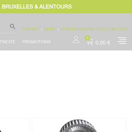
À
BRUXELLES & ALENTOURS
search
CONTACT
|
DEVIS
|
APPELEZ-NOUS AU
+32 (0) 2 361.35.10
0
TRICITÉ
PROMOTIONS
0.00 €