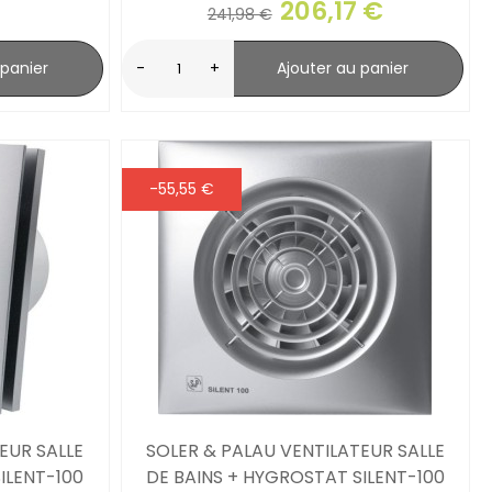
206,17 €
241,98 €
 panier
-
+
Ajouter au panier
-55,55 €
EUR SALLE
SOLER & PALAU VENTILATEUR SALLE
ILENT-100
DE BAINS + HYGROSTAT SILENT-100