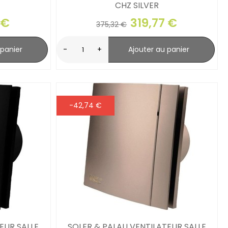
CHZ SILVER
 €
319,77 €
375,32 €
 panier
-
+
Ajouter au panier
-42,74 €
EUR SALLE
SOLER & PALAU VENTILATEUR SALLE