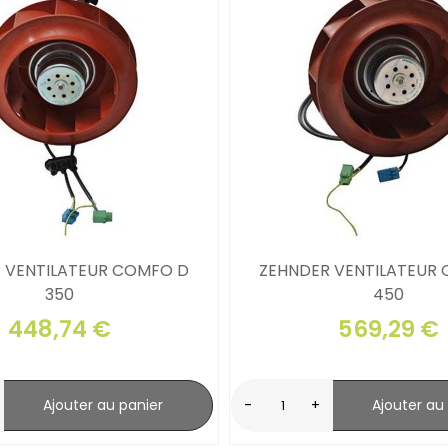
 VENTILATEUR COMFO D
ZEHNDER VENTILATEUR
350
450
448,74 €
569,29 €
Ajouter au panier
-
+
Ajouter au