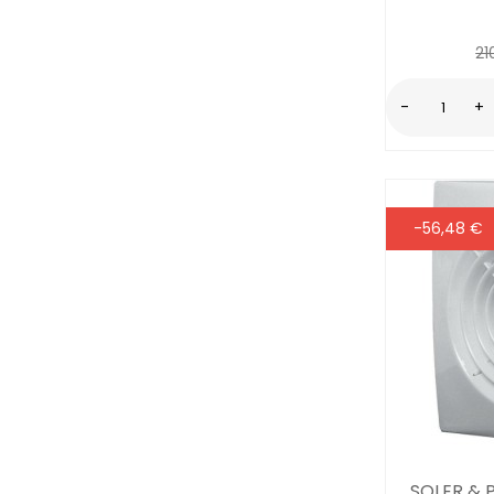
21
-
+
-56,48 €
SOLER & 