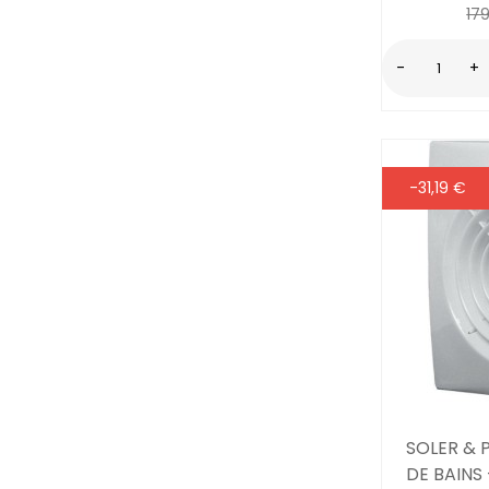
17
-
+
-31,19 €
SOLER & 
DE BAINS