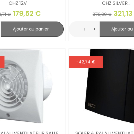
CHZ 12V
CHZ SILVER...
179,52 €
321,13
0,71 €
376,90 €
Ajouter au panier
-
+
Ajouter au
-42,74 €
PALAU VENTILATEUR SALLE
SOLER & PALAU VENTILAT