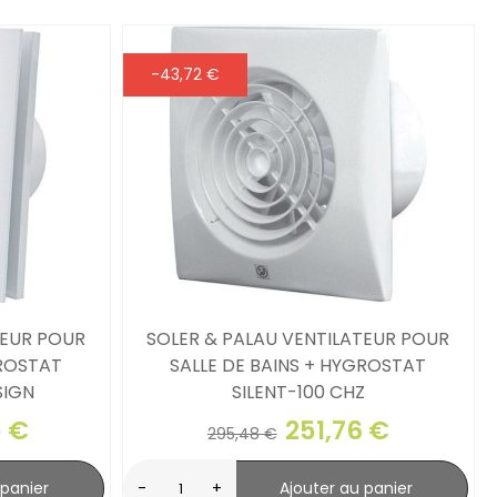
-43,72 €
TEUR POUR
SOLER & PALAU VENTILATEUR POUR
GROSTAT
SALLE DE BAINS + HYGROSTAT
SIGN
SILENT-100 CHZ
5 €
251,76 €
295,48 €
 panier
-
+
Ajouter au panier