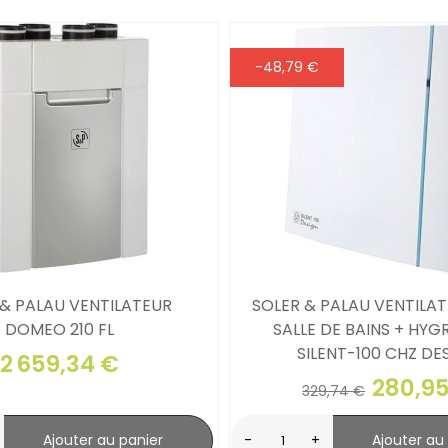
-48,79 €
 & PALAU VENTILATEUR
SOLER & PALAU VENTILA
DOMEO 210 FL
SALLE DE BAINS + HY
SILENT-100 CHZ DE
2 659,34 €
280,9
329,74 €
Ajouter au panier
-
+
Ajouter au