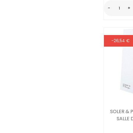
-
+
-26,54 €
SOLER & 
SALLE 