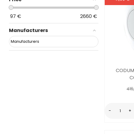
97
€
2660
€
Manufacturers
CODUME
C
416
-
+