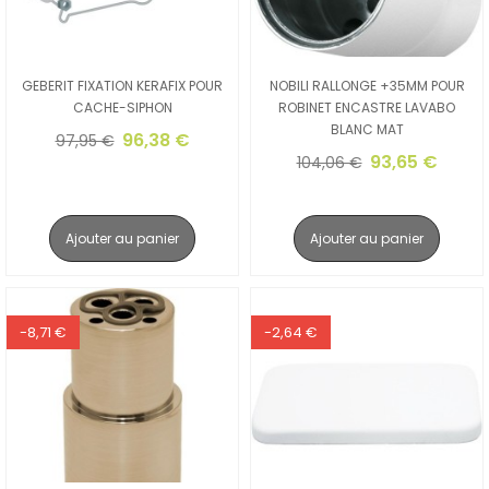
GEBERIT FIXATION KERAFIX POUR
NOBILI RALLONGE +35MM POUR
CACHE-SIPHON
ROBINET ENCASTRE LAVABO
BLANC MAT
96,38 €
97,95 €
93,65 €
104,06 €
Ajouter au panier
Ajouter au panier
-8,71 €
-2,64 €