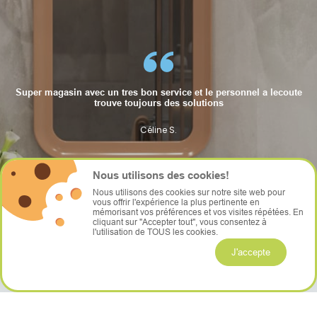
Super magasin avec un tres bon service et le personnel a lecoute
trouve toujours des solutions
Céline S.
Céline S.
Céline S.
Nous utilisons des cookies!
Nous utilisons des cookies sur notre site web pour
vous offrir l'expérience la plus pertinente en
mémorisant vos préférences et vos visites répétées. En
cliquant sur "Accepter tout", vous consentez à
l'utilisation de TOUS les cookies.
J'accepte
Prix, Garantie
& Qualité !