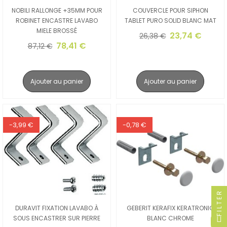
NOBILI RALLONGE +35MM POUR
COUVERCLE POUR SIPHON
ROBINET ENCASTRE LAVABO
TABLET PURO SOLID BLANC MAT
MIELE BROSSÉ
23,74 €
26,38 €
78,41 €
87,12 €
Ajouter au panier
Ajouter au panier
-3,99 €
-0,78 €
FILTER
DURAVIT FIXATION LAVABO À
GEBERIT KERAFIX KERATRONIC
SOUS ENCASTRER SUR PIERRE
BLANC CHROME