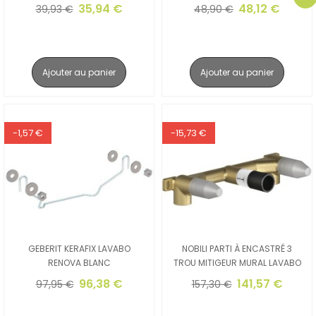
35,94 €
48,12 €
39,93 €
48,90 €
Ajouter au panier
Ajouter au panier
-1,57 €
-15,73 €
GEBERIT KERAFIX LAVABO
NOBILI PARTI À ENCASTRÉ 3
RENOVA BLANC
TROU MITIGEUR MURAL LAVABO
96,38 €
141,57 €
97,95 €
157,30 €