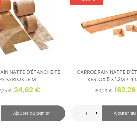
IN NATTE D'ÉTANCHÉITÉ
CARRODRAIN NATTE D'É
PE KERLOX LE M²
KERLOX 5 X 1,2M + 4
24,62 €
162,26
7,35 €
180,29 €
Ajouter au panier
-
+
Ajouter au