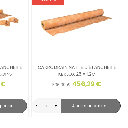
TANCHÉITÉ
CARRODRAIN NATTE D'ÉTANCHÉITÉ
 COINS
KERLOX 25 X 1,2M
 €
456,29 €
506,99 €
 panier
-
+
Ajouter au panier