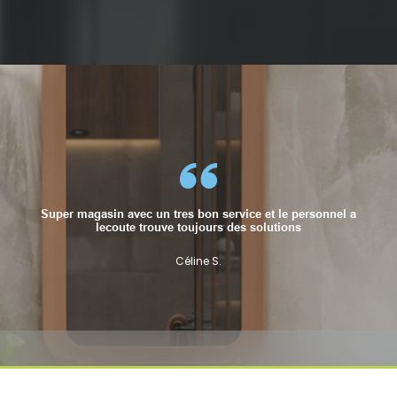
Super magasin avec un tres bon service et le personnel a
lecoute trouve toujours des solutions
Céline S.
Céline S.
Céline S.