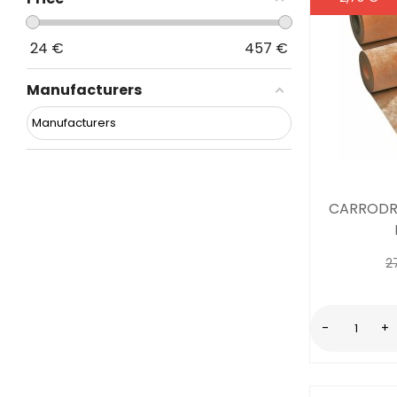
24
€
457
€
Manufacturers
CARRODRA
2
-
+