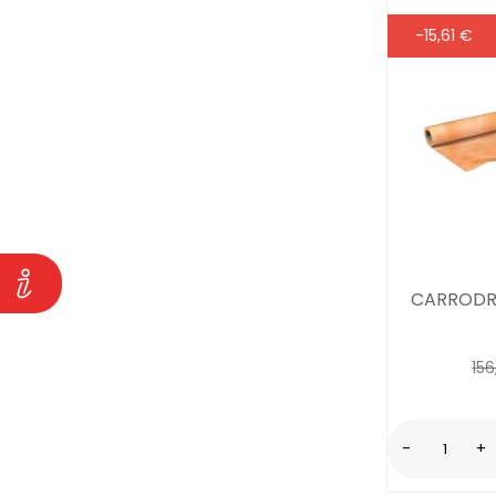
-15,61 €
CARRODRA
156
-
+