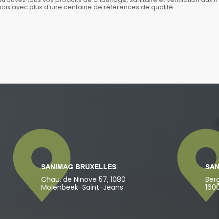
hoix avec plus d’une centaine de références de qualité.
SANIMAG BRUXELLES
SAN
Chau. de Ninove 57, 1080
Ber
Molenbeek-Saint-Jeans
160