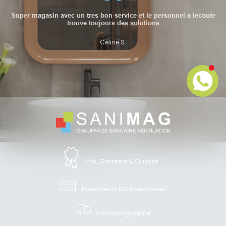
Super magasin avec un tres bon service et le personnel a lecoute
trouve toujours des solutions
Céline S.
Céline S.
Céline S.
Prix, Garantie
& Qualité !
Paiements 100%
sécurisés
Livraison
gratuite