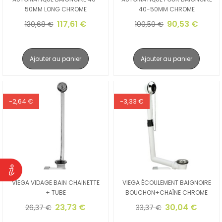
50MM LONG CHROME
40-50MM CHROME
117,61 €
90,53 €
130,68 €
100,59 €
Ajouter au panier
Ajouter au panier
-2,64 €
-3,33 €
VIEGA VIDAGE BAIN CHAINETTE
VIEGA ÉCOULEMENT BAIGNOIRE
+ TUBE
BOUCHON+CHAÎNE CHROME
23,73 €
30,04 €
26,37 €
33,37 €