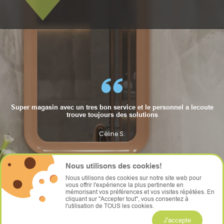
Super magasin avec un tres bon service et le personnel a lecoute
trouve toujours des solutions
Céline S.
Céline S.
Céline S.
Nous utilisons des cookies!
Nous utilisons des cookies sur notre site web pour
vous offrir l'expérience la plus pertinente en
mémorisant vos préférences et vos visites répétées. En
cliquant sur "Accepter tout", vous consentez à
l'utilisation de TOUS les cookies.
J'accepte