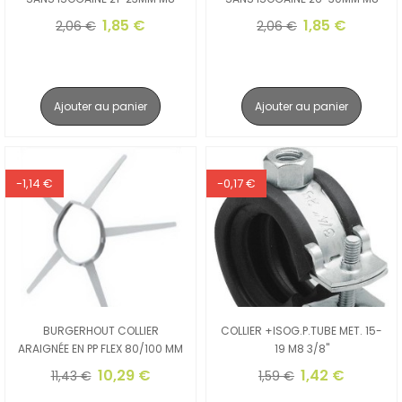
1,85 €
1,85 €
2,06 €
2,06 €
Ajouter au panier
Ajouter au panier
-1,14 €
-0,17 €
BURGERHOUT COLLIER
COLLIER +ISOG.P.TUBE MET. 15-
ARAIGNÉE EN PP FLEX 80/100 MM
19 M8 3/8"
10,29 €
1,42 €
11,43 €
1,59 €