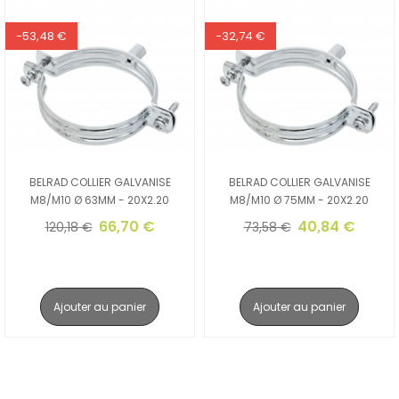
-53,48 €
-32,74 €
BELRAD COLLIER GALVANISE
BELRAD COLLIER GALVANISE
M8/M10 Ø 63MM - 20X2.20
M8/M10 Ø 75MM - 20X2.20
66,70 €
40,84 €
120,18 €
73,58 €
Ajouter au panier
Ajouter au panier