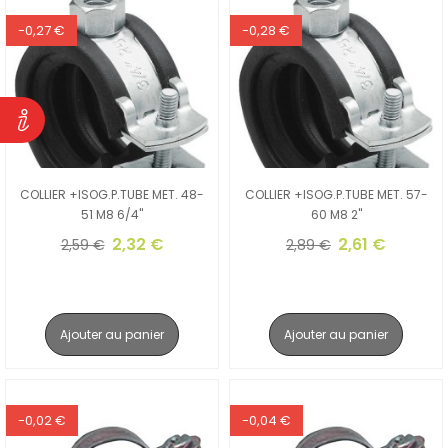
-0,27 €
-0,28 €
COLLIER +ISOG.P.TUBE MET. 48-
COLLIER +ISOG.P.TUBE MET. 57-
51 M8 6/4"
60 M8 2"
2,32 €
2,61 €
2,59 €
2,89 €
Ajouter au panier
Ajouter au panier
-0,02 €
-0,04 €