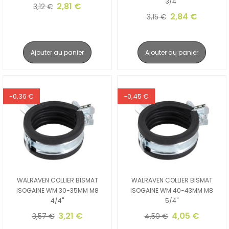
3/4"
2,81 €
3,12 €
2,84 €
3,15 €
Ajouter au panier
Ajouter au panier
-0,36 €
-0,45 €
WALRAVEN COLLIER BISMAT
WALRAVEN COLLIER BISMAT
ISOGAINE WM 30-35MM M8
ISOGAINE WM 40-43MM M8
4/4"
5/4"
3,21 €
4,05 €
3,57 €
4,50 €