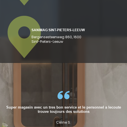
SANIMAG SINT-PIETERS-LEEUW
Bergensesteenweg 860, 1600
Sint-Pieters-Leeuw
Super magasin avec un tres bon service et le personnel a lecoute
Super magasin avec un tres bon service et le personnel a lecoute
trouve toujours des solutions
trouve toujours des solutions
Céline S.
Céline S.
Céline S.